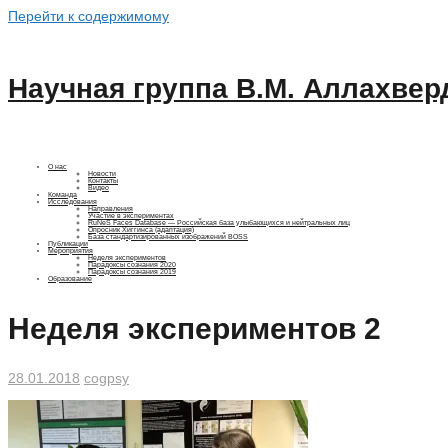
Перейти к содержимому
Научная группа В.М. Аллахвер
О нас
Новости
Контакты
Видео
Команда
Исследования
Направления
Участие в экспериментах
RuNeS Faces Database — Российская база улыбающихся и нейтральных лиц
Опросник Хиггинса (адаптация)
База стандартизированных изображений BOSS
Публикации
Мероприятия
Неделя экспериментов
Парадоксы сознания 2020
Парадоксы сознания 2019
Образование
Неделя экспериментов 2
28.01.2018
cogpsy