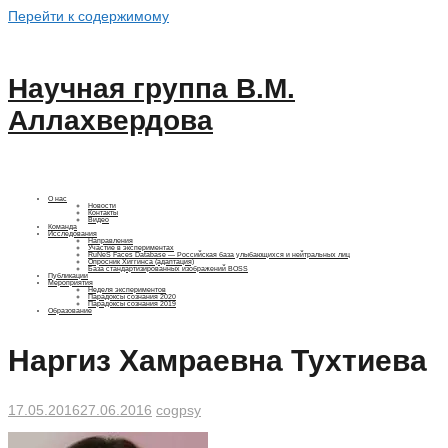
Перейти к содержимому
Научная группа В.М.
Аллахвердова
О нас
Новости
Контакты
Видео
Команда
Исследования
Направления
Участие в экспериментах
RuNeS Faces Database — Российская база улыбающихся и нейтральных лиц
Опросник Хиггинса (адаптация)
База стандартизированных изображений BOSS
Публикации
Мероприятия
Неделя экспериментов
Парадоксы сознания 2020
Парадоксы сознания 2019
Образование
Наргиз Хамраевна Тухтиева
17.05.2016
27.06.2016
cogpsy