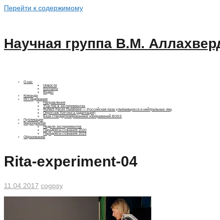
Перейти к содержимому
Научная группа В.М. Аллахвер
О нас
Новости
Контакты
Видео
Команда
Исследования
Направления
Участие в экспериментах
RuNeS Faces Database — Российская база улыбающихся и нейтральных лиц
Опросник Хиггинса (адаптация)
База стандартизированных изображений BOSS
Публикации
Мероприятия
Неделя экспериментов
Парадоксы сознания 2020
Парадоксы сознания 2019
Образование
Rita-experiment-04
11.04.2017
cogpsy