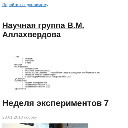
Перейти к содержимому
Научная группа В.М.
Аллахвердова
О нас
Новости
Контакты
Видео
Команда
Исследования
Направления
Участие в экспериментах
RuNeS Faces Database — Российская база улыбающихся и нейтральных лиц
Опросник Хиггинса (адаптация)
База стандартизированных изображений BOSS
Публикации
Мероприятия
Неделя экспериментов
Парадоксы сознания 2020
Парадоксы сознания 2019
Образование
Неделя экспериментов 7
28.01.2018
cogpsy