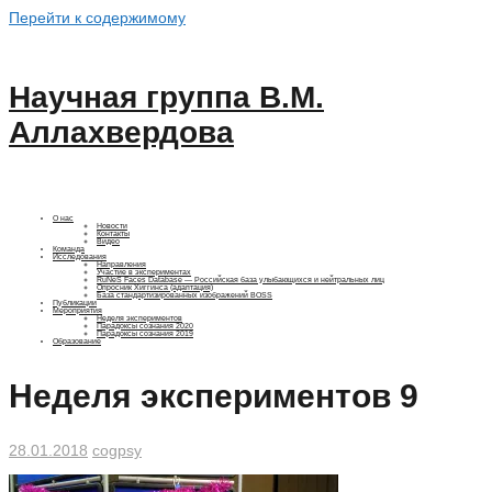
Перейти к содержимому
Научная группа В.М.
Аллахвердова
О нас
Новости
Контакты
Видео
Команда
Исследования
Направления
Участие в экспериментах
RuNeS Faces Database — Российская база улыбающихся и нейтральных лиц
Опросник Хиггинса (адаптация)
База стандартизированных изображений BOSS
Публикации
Мероприятия
Неделя экспериментов
Парадоксы сознания 2020
Парадоксы сознания 2019
Образование
Неделя экспериментов 9
28.01.2018
cogpsy