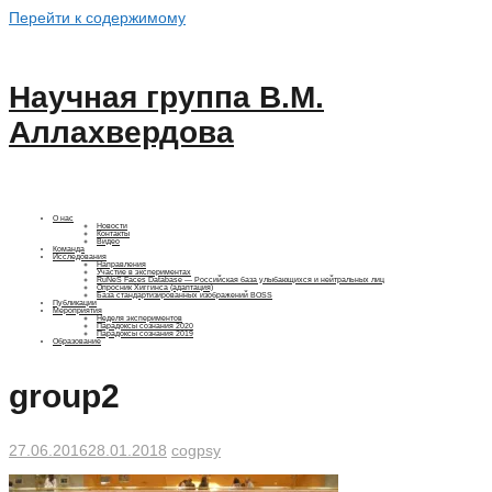
Перейти к содержимому
Научная группа В.М.
Аллахвердова
О нас
Новости
Контакты
Видео
Команда
Исследования
Направления
Участие в экспериментах
RuNeS Faces Database — Российская база улыбающихся и нейтральных лиц
Опросник Хиггинса (адаптация)
База стандартизированных изображений BOSS
Публикации
Мероприятия
Неделя экспериментов
Парадоксы сознания 2020
Парадоксы сознания 2019
Образование
group2
27.06.2016
28.01.2018
cogpsy