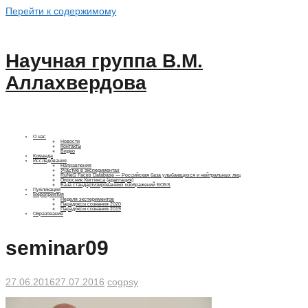
Перейти к содержимому
Научная группа В.М.
Аллахвердова
О нас
Новости
Контакты
Видео
Команда
Исследования
Направления
Участие в экспериментах
RuNeS Faces Database — Российская база улыбающихся и нейтральных лиц
Опросник Хиггинса (адаптация)
База стандартизированных изображений BOSS
Публикации
Мероприятия
Неделя экспериментов
Парадоксы сознания 2020
Парадоксы сознания 2019
Образование
seminar09
27.06.2016
27.07.2016
cogpsy