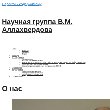
Перейти к содержимому
Научная группа В.М.
Аллахвердова
О нас
Новости
Контакты
Видео
Команда
Исследования
Направления
Участие в экспериментах
RuNeS Faces Database — Российская база улыбающихся и нейтральных лиц
Опросник Хиггинса (адаптация)
База стандартизированных изображений BOSS
Публикации
Мероприятия
Неделя экспериментов
Парадоксы сознания 2020
Парадоксы сознания 2019
Образование
О нас