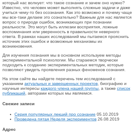
который нас волнует: что такое сознание и зачем оно нужно?
Известно, что человек может выполнять сложные задачи и даже
учиться чему-то без осознания. Как это возможно и почему чаще
мы все-таки делаем это сознательно? Важным для нас является
вопрос о природе ошибок, возникающих при познании
реальности. Это могут быть иллюзии восприятия, ложные
воспоминания или уверенность в правильности неверного
ответа. В рамках наших исследований мы пытаемся прояснить
источник этих ошибок и возможные механизмы их
возникновения.
Для изучения познания мы в основном используем методы
экспериментальной психологии. Мы стараемся творчески
подходить к созданию экспериментальных методик, которые
позволяют увидеть проявления разных феноменов сознания.
На этом сайте вы найдете перечень тем исследований с
указанием
актуальных и завершенных проектов
, биографию и
научные интересы
каждого члена нашей группы
, а также
список
публикаций
, авторами которых мы являемся.
Свежие записи
Серия популярных лекций про сознание
05.10.2019
Проведена пятая Неделя экспериментов
26.08.2019
Адрес